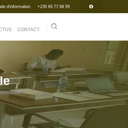
e d'information
+235 65 77 88 99
CTUS
CONTACT
le
tion civile