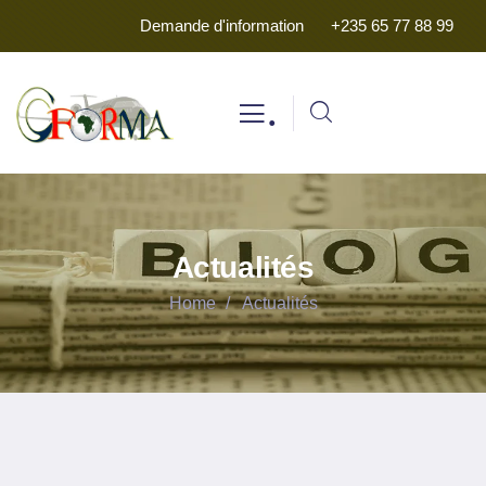
Demande d'information
+235 65 77 88 99
.
Actualités
Home
Actualités