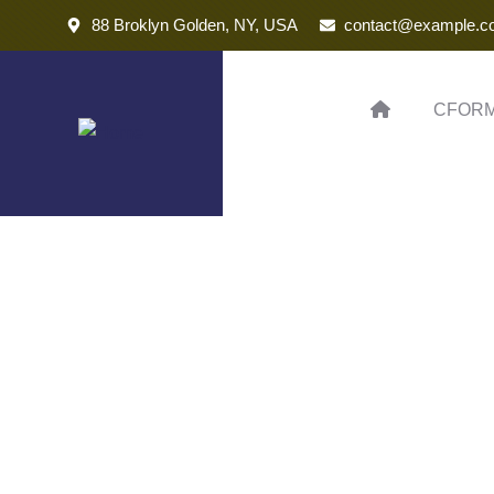
88 Broklyn Golden, NY, USA
contact@example.c
CFOR